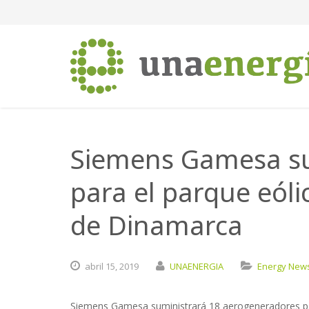
Siemens Gamesa sum
para el parque eóli
de Dinamarca
abril
15,
2019
UNAENERGIA
Energy New
Siemens Gamesa suministrará 18 aerogeneradores pa