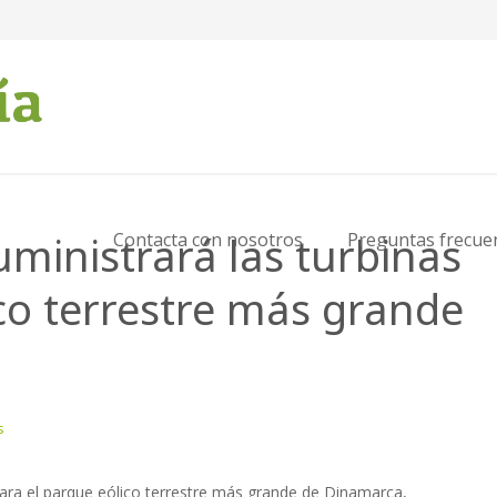
inistrará las turbinas
Contacta con nosotros
Preguntas frecue
co terrestre más grande
s
ra el parque eólico terrestre más grande de Dinamarca,