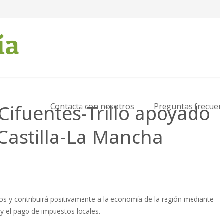
 Cifuentes-Trillo apoyado
Contacta con nosotros
Preguntas frecue
 Castilla-La Mancha
ros y contribuirá positivamente a la economía de la región mediante
 y el pago de impuestos locales.