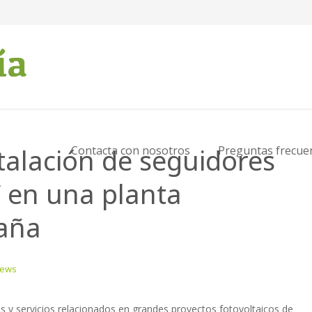
stalación de seguidores
Contacta con nosotros
Preguntas frecue
 en una planta
paña
News
s y servicios relacionados en grandes proyectos fotovoltaicos de