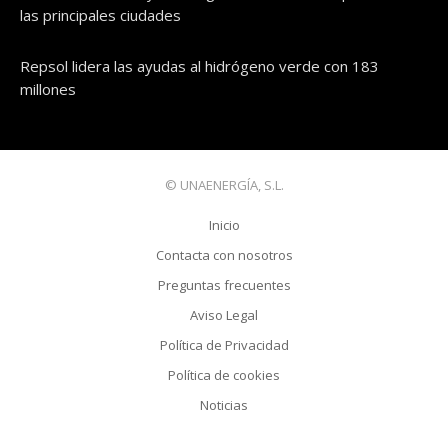
las principales ciudades
Repsol lidera las ayudas al hidrógeno verde con 183
millones
© UNAENERGÍA, S.L.
Inicio
Contacta con nosotros
Preguntas frecuentes
Aviso Legal
Política de Privacidad
Política de cookies
Noticias