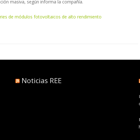
cción masiva, según informa la compañía.
eries de módulos fotovoltaicos de alto rendimiento
Noticias REE