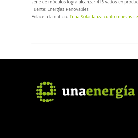
serie de módulos logra alcanzar 415 vatios en produ
Fuente: Energías Renovables
Enlace a la noticia:
Trina Solar lanza cuatro nuevas s