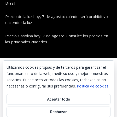
Brasil
Precio de la luz hoy, 7 de agosto: cuándo será prohibitivo
encender la luz
Precio Gasolina hoy, 7 de agosto: Consulte los precios en
las principales ciudades
© UNAENERGÍA, S.L.
Utilizamos cookies propias y de terceros para garantizar el
funcionamiento de la web, medir su uso y mejorar nuestros
Inicio
servicios. Puede aceptar todas las cookies, rechazar las no
Contacta con nosotros
necesarias o configurar sus preferencias.
Política de cookies
Preguntas frecuentes
Aceptar todo
Aviso Legal
Política de Privacidad
Rechazar
Política de cookies