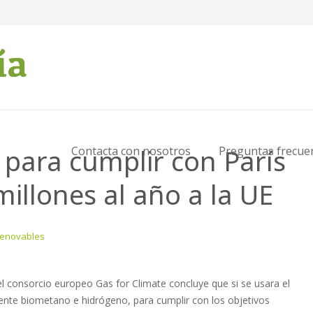
 para cumplir con París
Contacta con nosotros
Preguntas frecue
illones al año a la UE
Renovables
l consorcio europeo Gas for Climate concluye que si se usara el
ente biometano e hidrógeno, para cumplir con los objetivos