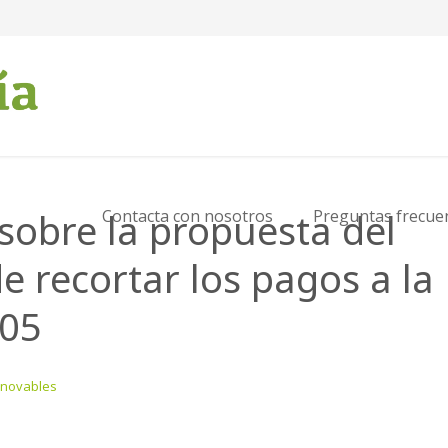
sobre la propuesta del
Contacta con nosotros
Preguntas frecue
 recortar los pagos a la
005
enovables