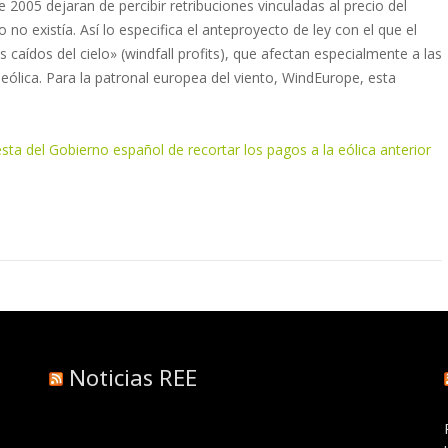
2005 dejaran de percibir retribuciones vinculadas al precio del
o existía. Así lo especifica el anteproyecto de ley con el que el
caídos del cielo» (windfall profits), que afectan especialmente a las
 eólica. Para la patronal europea del viento, WindEurope, esta
ta del Gobierno español de recortar los pagos a la eólica anterior
Noticias REE