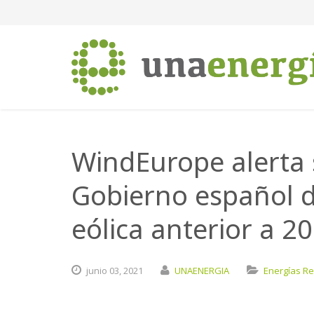
WindEurope alerta 
Gobierno español de
eólica anterior a 2
junio
03,
2021
UNAENERGIA
Energías R