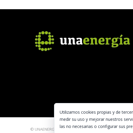
Utilizamos cookies propias y de terce
medir su uso y mejorar nuestros servi
las no necesarias o configurar sus pre
© UNAENERGÍA, S.L.