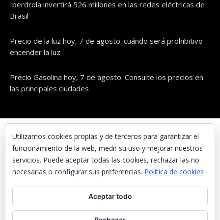
Iberdrola invertirá 526 millones en las redes eléctricas de
Brasil
Precio de la luz hoy, 7 de agosto: cuándo será prohibitivo
encender la luz
Precio Gasolina hoy, 7 de agosto: Consulte los precios en
las principales ciudades
© UNAENERGÍA, S.L.
Utilizamos cookies propias y de terceros para garantizar el
funcionamiento de la web, medir su uso y mejorar nuestros
Inicio
servicios. Puede aceptar todas las cookies, rechazar las no
Contacta con nosotros
necesarias o configurar sus preferencias.
Política de cookies
Preguntas frecuentes
Aceptar todo
Aviso Legal
Política de Privacidad
Rechazar