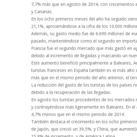
7,7% más que en agosto de 2014, con crecimientos e
y Canarias.
En los ocho primeros meses del año ha seguido sien
21,1%, aproximándose a la cifra de los 10.000 millon
Además, su gasto medio fue de 6.690 millones de eu
pasado, manteniéndose como el segundo en importan
Francia fue el segundo mercado que más gastó en ag
debido al incremento de llegadas y marcando un nue
Este aumento benefició principalmente a Baleares, An
turistas franceses en España también es el más alto d
más que en el mismo periodo del año anterior, el ter
La reducción del gasto de los turistas de los países 
debido a la recuperación de las llegadas.
En agosto los turistas procedentes de los mercados
y contrayéndose más ligeramente en Baleares. En el 
4,7% menos que en el mismo periodo de 2014.
También destaca el crecimiento en los ocho primeros 
de Japón, que creció un 39,5%, y China, que aument
15,8% de incremento, y de América Latina.