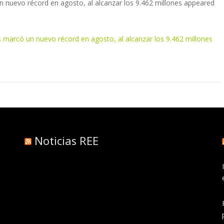
un nuevo récord en agosto, al alcanzar los 9.462 millones appeared
os marcó un nuevo récord en agosto, al alcanzar los 9.462 millones
Noticias REE