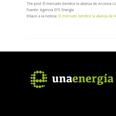
The post El mercado bendice la alianza de Acciona 
Fuente: Agencia EFE Energía
Enlace a la noticia:
El mercado bendice la alianza de