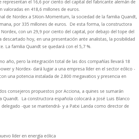
representan el 16,6 por ciento del capital del fabricante alemán de
n valoradas en 418,6 millones de euros.
nal de Nordex a SKion-Momentum, la sociedad de la familia Quandt,
lemana, por 335 millones de euros. De esta forma, la constructora
 Nordex, con un 29,9 por ciento del capital, por debajo del tope del
descartado hoy, en una presentación ante analistas, la posibilidad
te. La familia Quandt se quedará con el 5,7 %.
mo año, pero la integración total de las dos compañías llevará 18
wer y Nordex- dará lugar a una empresa líder en el sector eólico -
con una potencia instalada de 2.800 megavatios y presencia en
 dos consejeros propuestos por Acciona, a quines se sumarán
ia Quandt. La constructora española colocará a José Luis Blanco
o delegado -que se mantendrá- y a Patxi Landa como director de
evo líder en energía eólica