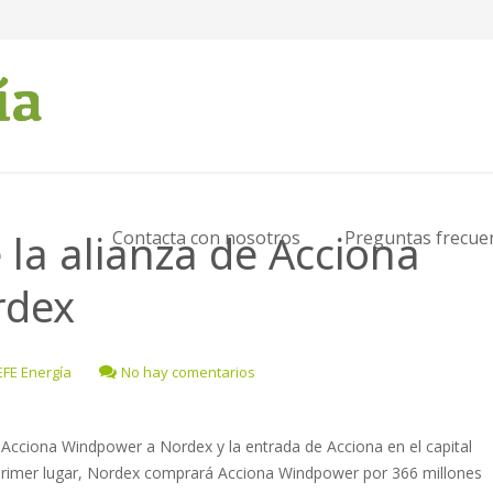
la alianza de Acciona
Contacta con nosotros
Preguntas frecue
rdex
EFE Energía
No hay comentarios
 Acciona Windpower a Nordex y la entrada de Acciona en el capital
 primer lugar, Nordex comprará Acciona Windpower por 366 millones