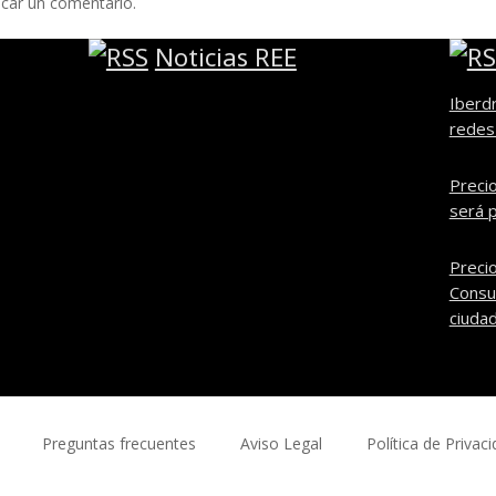
icar un comentario.
Noticias REE
Iberdr
redes 
Precio
será p
Precio
Consul
ciuda
Preguntas frecuentes
Aviso Legal
Política de Privac