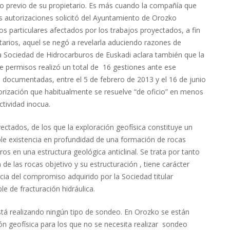
to previo de su propietario. Es más cuando la compañía que
as autorizaciones solicitó del Ayuntamiento de Orozko
nos particulares afectados por los trabajos proyectados, a fin
tarios, aquel se negó a revelarla aduciendo razones de
La Sociedad de Hidrocarburos de Euskadi aclara también que la
 permisos realizó un total de 16 gestiones ante ese
 documentadas, entre el 5 de febrero de 2013 y el 16 de junio
rización que habitualmente se resuelve “de oficio” en menos
tividad inocua.
yectados, de los que la exploración geofísica constituye un
ble existencia en profundidad de una formación de rocas
ros en una estructura geológica anticlinal. Se trata por tanto
 de las rocas objetivo y su estructuración , tiene carácter
ia del compromiso adquirido por la Sociedad titular
e de fracturación hidráulica.
stá realizando ningún tipo de sondeo. En Orozko se están
ón geofísica para los que no se necesita realizar sondeo