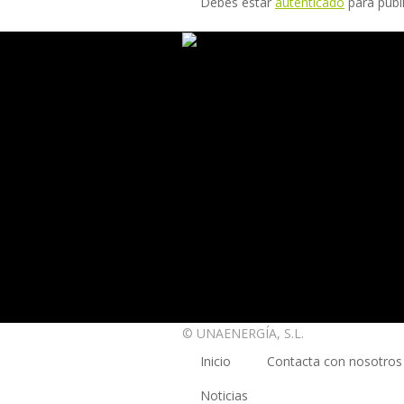
Debes estar
autenticado
para publ
© UNAENERGÍA, S.L.
Inicio
Contacta con nosotros
Noticias