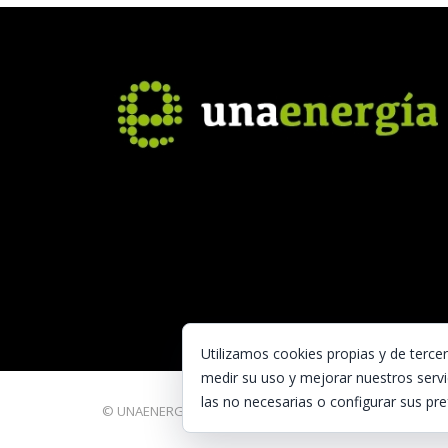
Utilizamos cookies propias y de terce
medir su uso y mejorar nuestros servi
las no necesarias o configurar sus pre
© UNAENERGÍA, S.L.