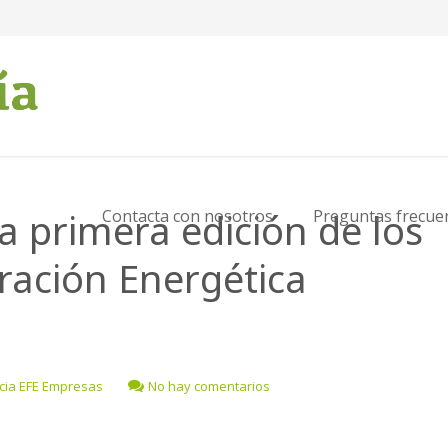
a primera edición de los
Contacta con nosotros
Preguntas frecue
ración Energética
cia EFE Empresas
No hay comentarios