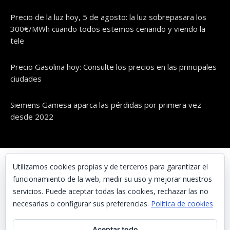
Precio de la luz hoy, 5 de agosto: la luz sobrepasara los
300€/MWh cuando todos estemos cenando y viendo la
tele
Precio Gasolina hoy: Consulte los precios en las principales
ciudades
Siemens Gamesa aparca las pérdidas por primera vez
desde 2022
© UNAENERGÍA, S.L.
Utilizamos cookies propias y de terceros para garantizar el
funcionamiento de la web, medir su uso y mejorar nuestros
Inicio
servicios. Puede aceptar todas las cookies, rechazar las no
Contacta con nosotros
necesarias o configurar sus preferencias.
Política de cookies
Preguntas frecuentes
Aceptar todo