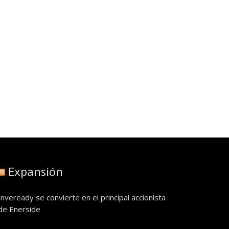
Expansión
Inveready se convierte en el principal accionista
de Enerside