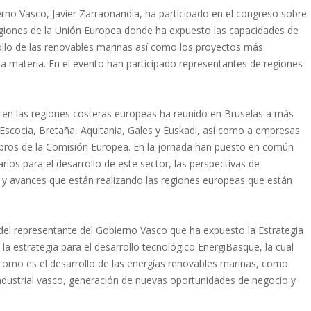
ierno Vasco, Javier Zarraonandia, ha participado en el congreso sobre
egiones de la Unión Europea donde ha expuesto las capacidades de
rrollo de las renovables marinas así como los proyectos más
a materia. En el evento han participado representantes de regiones
ca en las regiones costeras europeas ha reunido en Bruselas a más
scocia, Bretaña, Aquitania, Gales y Euskadi, así como a empresas
mbros de la Comisión Europea. En la jornada han puesto en común
ios para el desarrollo de este sector, las perspectivas de
s y avances que están realizando las regiones europeas que están
del representante del Gobierno Vasco que ha expuesto la Estrategia
a estrategia para el desarrollo tecnológico EnergiBasque, la cual
 como es el desarrollo de las energías renovables marinas, como
industrial vasco, generación de nuevas oportunidades de negocio y