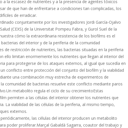
o a la escasez de nutrientes y a la presencia de agentes tóxicos
esar de que han de enfrentarse a condiciones tan complicadas, los
fíciles de erradicar.
rdinado conjuntamente por los investigadores Jordi García-Ojalvo
Salud (CEXS) de la Universitat Pompeu Fabra, y Gurol Suel de la
uestra cómo la extraordinaria resistencia de los biofilms es el
 bacterias del interior y de la periferia de la comunidad
 de restricción de nutrientes, las bacterias situadas en la periferia
 ello limitan enormemente los nutrientes que llegan al interior del
feria para protegerse de los ataques externos, al igual que sucedía en
n conflicto entre protección del conjunto del biofilm y la viabilidad
mediante una combinación muy estrecha de experimentos de
la comunidad de bacterias resuelve este conflicto mediante paros
jalvo.Un metabolito regula el ciclo de su crecimientoEstas
film permiten a las células del interior obtener los nutrientes que
a. La viabilidad de las células de la periferia, al mismo tiempo,
taques externos.
periódicamente, las células del interior producen un metabolito
para poder proliferar.Marçal Gabaldà Sagarra, coautor del trabajo y