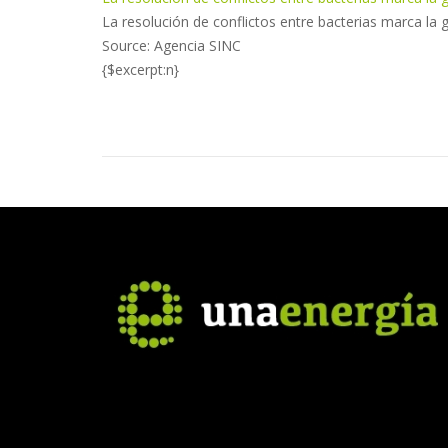
La resolución de conflictos entre bacterias marca la gr
Source: Agencia SINC
{$excerpt:n}