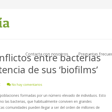
nflictos entre bacterias
Contacta con nosotros
Preguntas frecue
encia de sus ‘biofilms’
C
No hay comentarios
 poblaciones formadas por un número elevado de individuos. Esto
omo las bacterias, que habitualmente conviven en grandes
as comunidades pueden llegar a ser del orden de millones de