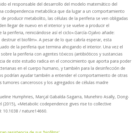
sido el responsable del desarrollo del modelo matemático del
una codependencia metabólica que da lugar a un comportamiento
 de producir metabolito, las células de la periferia se ven obligadas
en llegar de nuevo en el interior y se vuelve a producir el
la periferia, reiniciándose así el ciclo».García-Ojalvo añade:
struir el biofilm». A pesar de lo que cabría esperar, esta
uado de la periferia que termina ahogando el interior. Una vez el
 sobre la periferia con agentes tóxicos (antibióticos y sustancias
cia de este estudio radica en el conocimiento que aporta para poder
acterianas en el cuerpo humano, y también para la desinfección de
ados podrían ayudar también a entender el comportamiento de otras
os tumores cancerosos y los agregados de células madre
Jacqueline Humphries, Marçal Gabalda-Sagarra, Munehiro Asally, Dong-
el (2015), «Metabolic codependence gives rise to collective
OI: 10.1038 / nature14660.
an resistencia de sus ‘biofilms’