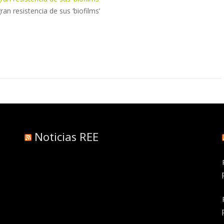
an resistencia de sus ‘biofilms’
Noticias REE