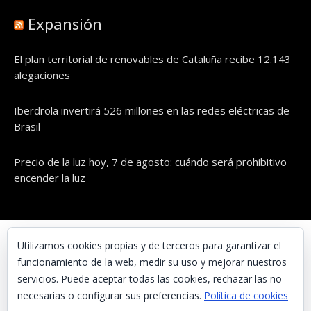
Expansión
El plan territorial de renovables de Cataluña recibe 12.143
alegaciones
Iberdrola invertirá 526 millones en las redes eléctricas de
Brasil
Precio de la luz hoy, 7 de agosto: cuándo será prohibitivo
encender la luz
© UNAENERGÍA, S.L.
Utilizamos cookies propias y de terceros para garantizar el
funcionamiento de la web, medir su uso y mejorar nuestros
Inicio
servicios. Puede aceptar todas las cookies, rechazar las no
Contacta con nosotros
necesarias o configurar sus preferencias.
Política de cookies