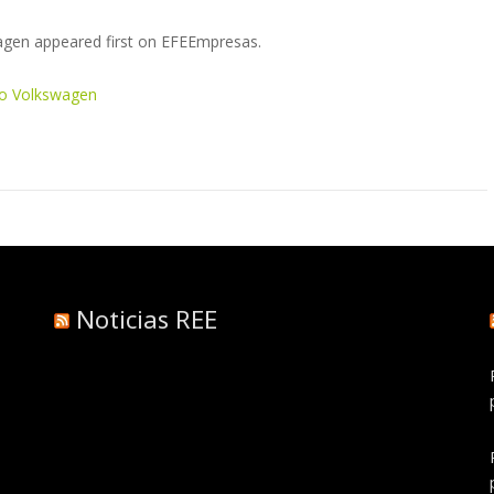
agen appeared first on EFEEmpresas.
so Volkswagen
Noticias REE