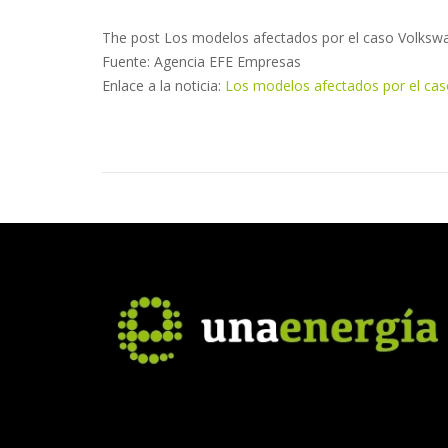
The post Los modelos afectados por el caso Volksw
Fuente: Agencia EFE Empresas
Enlace a la noticia:
Los modelos afectados por el ca