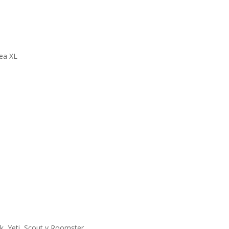
tea XL
k, Yeti, Scout y Roomster.