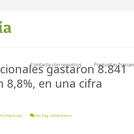
acionales gastaron 8.841
Contacta con nosotros
Preguntas frecue
n 8,8%, en una cifra
EFE Empresas
No hay comentarios