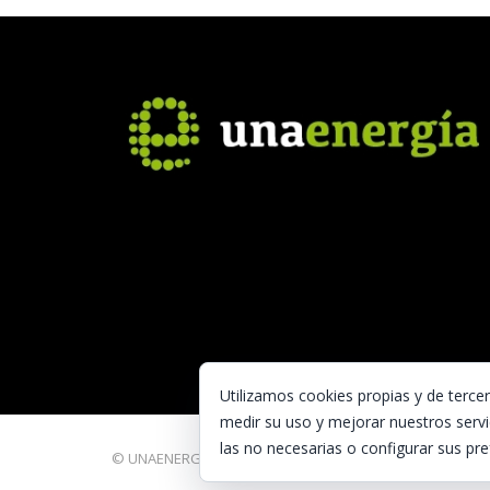
Utilizamos cookies propias y de terce
medir su uso y mejorar nuestros servi
las no necesarias o configurar sus pre
© UNAENERGÍA, S.L.