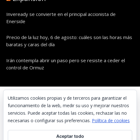
Inveready se convierte en el principal accionista de
Enerside
Precio de la luz hoy, 6 de agosto: cuáles son las horas más
baratas y caras del día
Irán contempla abrir un paso pero se resiste a ceder el
control de Ormuz
© UNAENERGÍA, S.L.
Utilizamos cookies propias y de terceros para garantizar el
funcionamiento de la web, medir su uso y mejorar nuestros
Inicio
servicios. Puede aceptar todas las cookies, rechazar las no
Contacta con nosotros
necesarias o configurar sus preferencias.
Política de cookies
Preguntas frecuentes
Aceptar todo
Aviso Legal