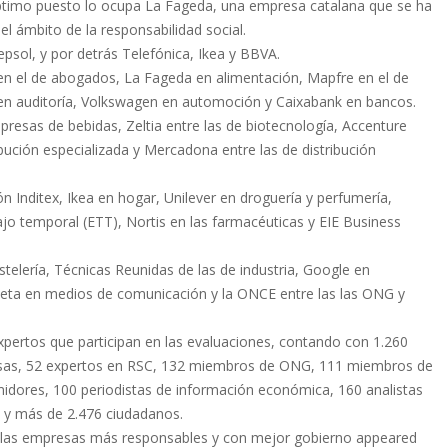
timo puesto lo ocupa La Fageda, una empresa catalana que se ha
el ámbito de la responsabilidad social.
epsol, y por detrás Telefónica, Ikea y BBVA.
 en el de abogados, La Fageda en alimentación, Mapfre en el de
 en auditoría, Volkswagen en automoción y Caixabank en bancos.
resas de bebidas, Zeltia entre las de biotecnología, Accenture
ibución especializada y Mercadona entre las de distribución
n Inditex, Ikea en hogar, Unilever en droguería y perfumería,
jo temporal (ETT), Nortis en las farmacéuticas y EIE Business
telería, Técnicas Reunidas de las de industria, Google en
aneta en medios de comunicación y la ONCE entre las las ONG y
xpertos que participan en las evaluaciones, contando con 1.260
esas, 52 expertos en RSC, 132 miembros de ONG, 111 miembros de
idores, 100 periodistas de información económica, 160 analistas
s, y más de 2.476 ciudadanos.
, las empresas más responsables y con mejor gobierno appeared