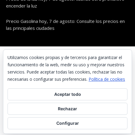
encender la luz
Precio Gasolina hoy, 7 de agosto: Consulte los precios en
las principales ciudades
© UNAENERGÍA, S.L.
Utilizamos cookies propias y de terceros para garantizar el
funcionamiento de la web, medir su uso y mejorar nuestros
Inicio
servicios. Puede aceptar todas las cookies, rechazar las no
Contacta con nosotros
necesarias o configurar sus preferencias.
Política de cookies
Preguntas frecuentes
Aceptar todo
Aviso Legal
Política de Privacidad
Rechazar
Política de cookies
Configurar
Noticias