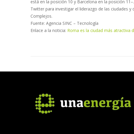
está en la posición 10 y Barcelona en la posición 11
Twitter para investigar el liderazgo de las ciudades y q
Complejos.
Fuente: Agencia SINC – Tecnología
Enlace a la noticia:
Roma es la ciudad más atractiva 