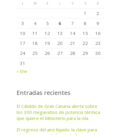
L
M
X
J
V
S
D
1
2
3
4
5
6
7
8
9
10
11
12
13
14
15
16
17
18
19
20
21
22
23
24
25
26
27
28
29
30
31
« Ene
Entradas recientes
El Cabildo de Gran Canaria alerta sobre
los 300 megavatios de potencia térmica
que quiere el Ministerio para la isla
El regreso del aire líquido: la clave para