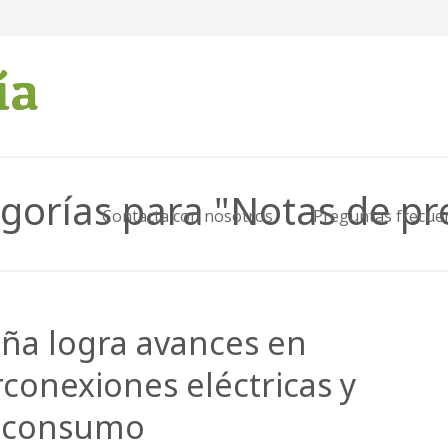
egorías para "Notas de 
Contacta con nosotros
Preguntas frecue
ña logra avances en
rconexiones eléctricas y
oconsumo