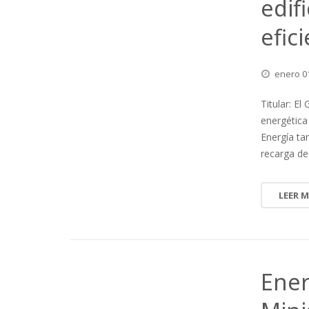
edif
efic
enero
0
Titular: El
energética 
Energía ta
recarga de
LEER 
Ener