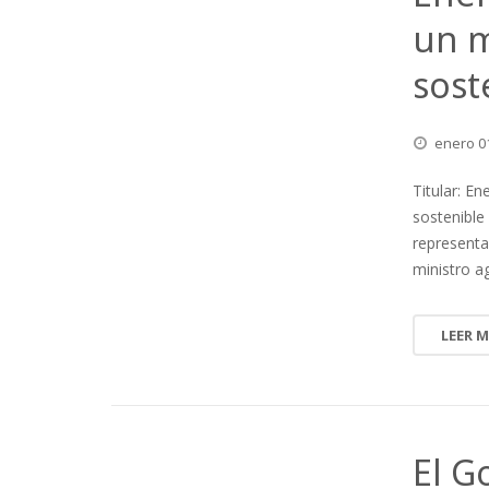
un m
sost
enero
0
Titular: En
sostenible
representa
ministro a
LEER 
El G