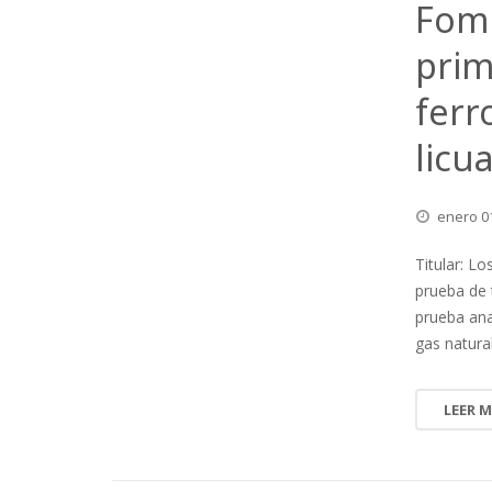
Fome
prim
ferr
licu
enero
0
Titular: L
prueba de 
prueba ana
gas natura
LEER 