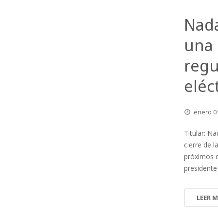
Nada
una 
regu
eléc
enero
0
Titular: N
cierre de l
próximos d
presidente
LEER 