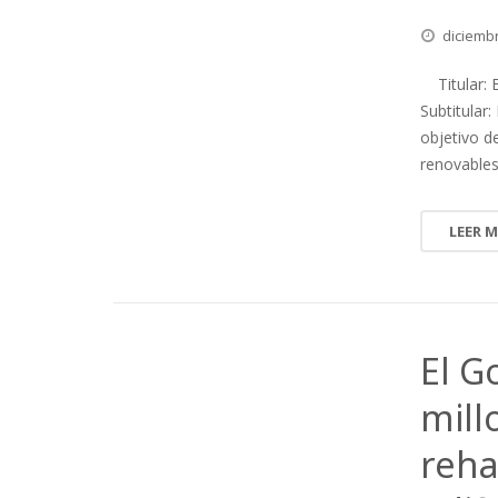
diciemb
Titular: E
Subtitular
objetivo d
renovables
LEER 
El G
mill
reha