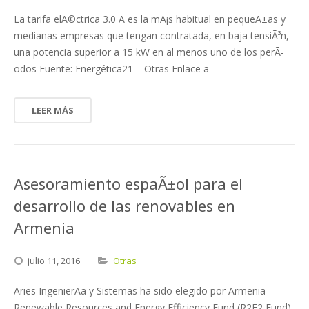
La tarifa elÃ©ctrica 3.0 A es la mÃ¡s habitual en pequeÃ±as y
medianas empresas que tengan contratada, en baja tensiÃ³n,
una potencia superior a 15 kW en al menos uno de los perÃ­
odos Fuente: Energética21 – Otras Enlace a
LEER MÁS
Asesoramiento espaÃ±ol para el
desarrollo de las renovables en
Armenia
julio
11,
2016
Otras
Aries IngenierÃ­a y Sistemas ha sido elegido por Armenia
Renewable Resources and Energy Efficiency Fund (R2E2 Fund),