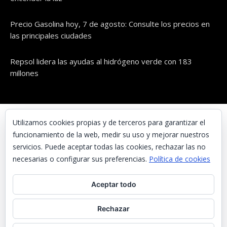
Precio Gasolina hoy, 7 de agosto: Consulte los precios en
las principales ciudades
Repsol lidera las ayudas al hidrógeno verde con 183
millones
© UNAENERGÍA, S.L.
Utilizamos cookies propias y de terceros para garantizar el
funcionamiento de la web, medir su uso y mejorar nuestros
Inicio
servicios. Puede aceptar todas las cookies, rechazar las no
Contacta con nosotros
necesarias o configurar sus preferencias.
Política de cookies
Preguntas frecuentes
Aceptar todo
Aviso Legal
Política de Privacidad
Rechazar
Política de cookies